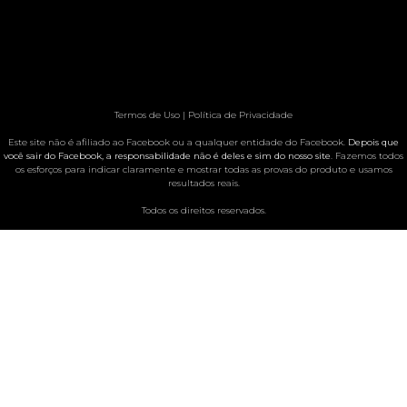
Termos de Uso | Política de Privacidade
Este site não é afiliado ao Facebook ou a qualquer entidade do Facebook.
Depois que
você sair do Facebook, a responsabilidade não é deles e sim do nosso site
. Fazemos todos
os esforços para indicar claramente e mostrar todas as provas do produto e usamos
resultados reais.
Todos os direitos reservados.