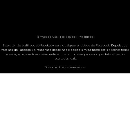
Termos de Uso | Política de Privacidade
Este site não é afiliado ao Facebook ou a qualquer entidade do Facebook.
Depois que
você sair do Facebook, a responsabilidade não é deles e sim do nosso site
. Fazemos todos
os esforços para indicar claramente e mostrar todas as provas do produto e usamos
resultados reais.
Todos os direitos reservados.